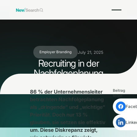
July 21, 2025
Employer Branding
Recruiting in der
Nachfolgeplanung
Beitrag
86 % der Unternehmensleiter
teilen
betrachten Nachfolgeplanung
als „dringende“ und „wichtige“
Face
Priorität. Doch nur 13 %
glauben, sie setzen sie effektiv
Linke
um. Diese Diskrepanz zeigt,