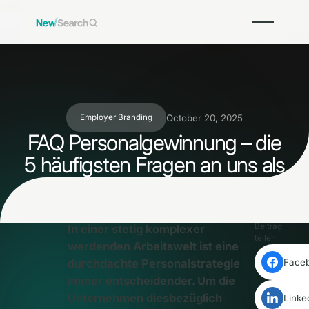
October 20, 2025
Employer Branding
FAQ Personalgewinnung – die
5 häufigsten Fragen an uns als
Personalberatung
Beitrag
In einer stetig komplexer
teilen
werdenden Arbeitswelt ist eine
durchdachte Personalstrategie
Face
immer entscheidender. Um die
Unternehmen diesbezüglich
Linke